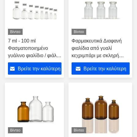
Βίντεο
Βίντεο
7 ml - 100 ml
Φαρμακευτικά Διαφανή
Φασματοποιημένο
φιαλίδια από γυαλί
γυάλινο φιαλίδιο / φιάλο
κεχριμπάρι με σκληρή
για έγχυση Εγκριθείσα
ευελιξία και γυάλινο
Βρείτε την καλύτερη
Βρείτε την καλύτερη
από την ΕΚ USP Τύπος
σωλήνα 10 ml
I II III
τιμή
τιμή
Βίντεο
Βίντεο