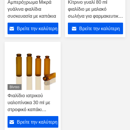
Αμπερόχρωμα Μικρά
Κίτρινο γυαλί 80 ml
γυάλινα φιαλίδια
φιαλίδιο με μαλακό
συσκευασία με καπάκια
σωλήνα για φαρμακευτικές
συσκευασίες
Βρείτε την καλύτερη
Βρείτε την καλύτερη
ανακυκλώσιμης χρήσης
τιμή
τιμή
Βίντεο
Φιαλίδιο ιατρικού
υαλοπίνακα 30 ml με
στροφικό καπάκι
σφράγισης σε μέγεθος
Βρείτε την καλύτερη
100 ml-500 ml