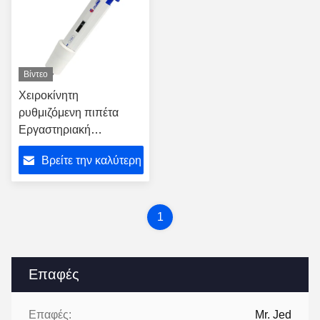
Βίντεο
Χειροκίνητη
ρυθμιζόμενη πιπέτα
Εργαστηριακή
μικροπιπέτα
Βρείτε την καλύτερη
Μονόκαναλος
πιπέτορας
τιμή
1
Επαφές
Επαφές:
Mr. Jed