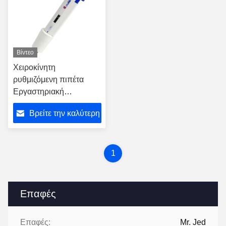
Βίντεο
Χειροκίνητη
ρυθμιζόμενη πιπέτα
Εργαστηριακή
μικροπιπέτα
Βρείτε την καλύτερη
Μονόκαναλος
πιπέτορας
τιμή
1
Επαφές
Επαφές:
Mr. Jed