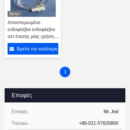
Βίντεο
Αποστειρωμένο
ενδοφλέβιο ενδοφλέβιο
σετ ένεσης μίας χρήσης
Ελέγχος ακριβούς ροής
Βρείτε την καλύτερη
Ιατρική έγκριση CE
τιμή
1
Επαφές
Επαφές:
Mr. Jed
Τηλεφώνημα:
+86-021-57620800